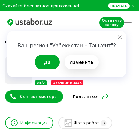
×
Скачайте бесплатное приложение!
СКАЧАТЬ
Оставить
заявку
Главная
Бытовые услуги
workchi
Ваш регион "Узбекистан - Ташкент"?
workchi
Да
Изменить
24/7
Срочный вызов
Контакт мастера
Поделиться
Информация
Фото работ
6