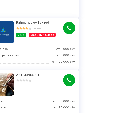
Rahmonqulov Bekzod
1
отзыв
24/7
Срочный вызов
а окон
от
6 000
сўм
тира целиком
от
1 200 000
сўм
я
от
400 000
сўм
ART JEWEL ЧП
цо
от
150 000
сўм
тень
от
90 000
сўм