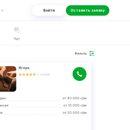
Войти
Оставить заявку
Чат
Фильтр
Игорь
2
отзыва
дан
от
40 000
сўм
жная
от
10 000
сўм
ак
от
20 000
сўм