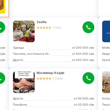
ZeeNa
1
отзыв
сўм
Одежда
от
200 000
сўм
Мойк
сўм
Текстиль, постельное бельё
от
500 000
сўм
Квар
сўм
Другое
от
200 000
сўм
Кухн
Мухаммад-Кодир
2
отзыва
Другое
от
30 000
сўм
Коль
Портфель
от
20 000
сўм
Перс