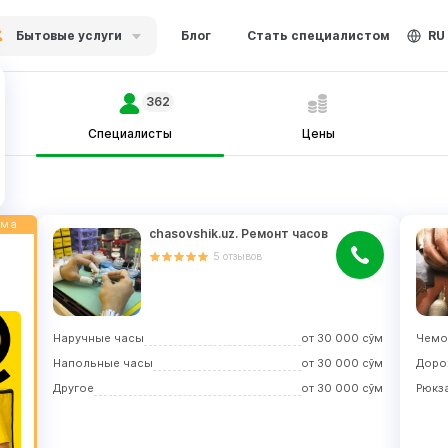
Бытовые услуги
Блог
Стать специалистом
RU
362
Специалисты
Цены
ама
chasovshik.uz. Ремонт часов
5
отзывов
Наручные часы
от
30 000
сўм
Чемо
Напольные часы
от
30 000
сўм
Доро
Другое
от
30 000
сўм
Рюкз