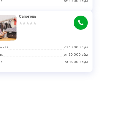
ое
от
50 000
сўм
Сапоговь
жная
от
10 000
сўм
ак
от
20 000
сўм
ое
от
15 000
сўм