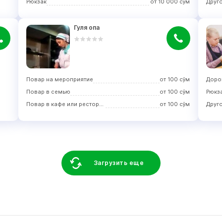
Рюкзак
от
10 000
сўм
Друг
Гуля опа
Повар на мероприятие
от
100
сўм
Доро
Повар в семью
от
100
сўм
Рюкз
Повар в кафе или ресторан
от
100
сўм
Друг
Загрузить еще