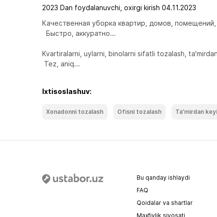
2023 Dan foydalanuvchi, oxirgi kirish 04.11.2023
Качественная уборка квартир, домов, помещений, 
  Быстро, аккуратно...

Kvartiralarni, uylarni, binolarni sifatli tozalash, ta'mir
 Tez, aniq...
Ixtisoslashuv:
Xonadonni tozalash
Ofisni tozalash
Taʼmirdan key
Bu qanday ishlaydi
FAQ
Qoidalar va shartlar
Maxfiylik siyosati