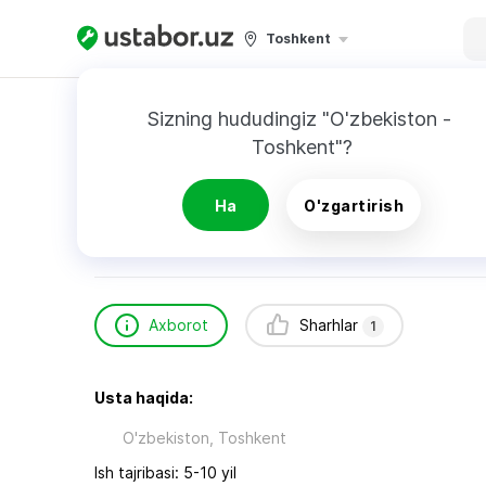
Toshkent
Bosh sahifa
Maishiy xizmat
Doniyorova Guz
Sizning hududingiz "O'zbekiston - 
Toshkent"?
Doniyorova Guzal
1
sharh
Ha
O'zgartirish
Axborot
Sharhlar
1
Usta haqida:
O'zbekiston, Toshkent
Ish tajribasi: 5-10 yil