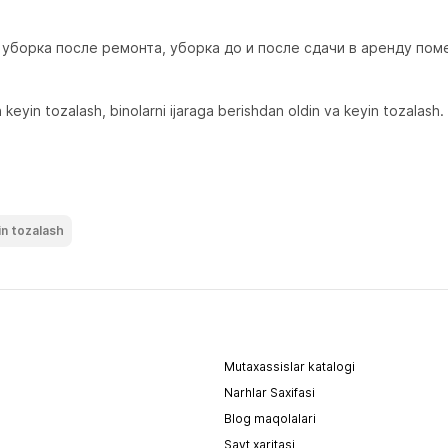
уборка после ремонта, уборка до и после сдачи в аренду поме
dan keyin tozalash, binolarni ijaraga berishdan oldin va keyin tozalash.

in tozalash
Mutaxassislar katalogi
Narhlar Saxifasi
Blog maqolalari
Sayt xaritasi