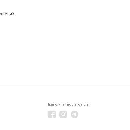
щений. 

Ijtimoiy tarmoqlarda biz: