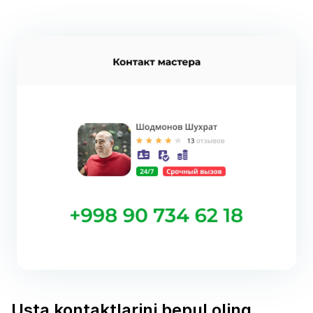
Usta kontaktlarini bepul oling