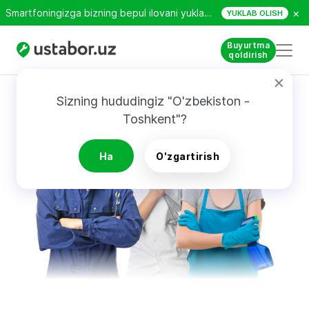
×
Smartfoningizga bizning bepul ilovani yuklab oling!
YUKLAB OLISH
Buyurtma
qoldirish
Sizning hududingiz "O'zbekiston - 
Toshkent"?
Ha
O'zgartirish