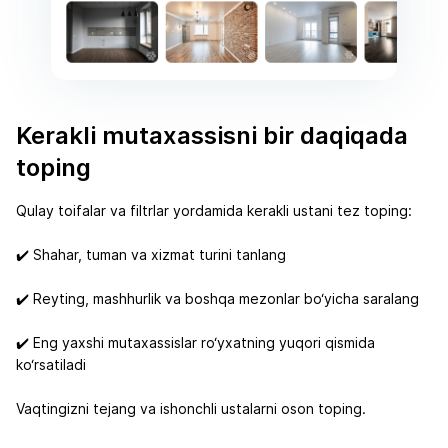
Kerakli mutaxassisni bir daqiqada
toping
Qulay toifalar va filtrlar yordamida kerakli ustani tez toping:
✔️ Shahar, tuman va xizmat turini tanlang
✔️ Reyting, mashhurlik va boshqa mezonlar bo‘yicha saralang
✔️ Eng yaxshi mutaxassislar ro‘yxatning yuqori qismida
ko‘rsatiladi
Vaqtingizni tejang va ishonchli ustalarni oson toping.