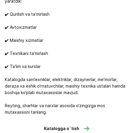
yaratdik:
✔️ Qurilish va ta’mirlash
✔️ Avtoxizmatlar
✔️ Maishiy xizmatlar
✔️ Texnikani ta’mirlash
✔️ Ta’lim va kurslar
Katalogda santexniklar, elektriklar, dizaynerlar, me’morlar,
deraza va eshik o‘rnatuvchilar, maishiy texnika ustalari hamda
boshqa ko‘plab mutaxassislar mavjud.
Reyting, sharhlar va narxlar asosida o‘zingizga mos
mutaxassisni tanlang.
Katalogga o`tish