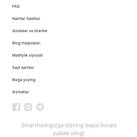
FAQ
Narhlar Saxifasi
Qoidalar va shartlar
Blog maqolalari
Maxfiylik siyosati
Sayt xaritasi
Bizga yozing
Xizmatlar
Smartfoningizga bizning bepul ilovani
yuklab oling!