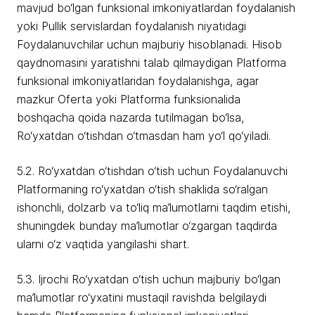
mavjud bo‘lgan funksional imkoniyatlardan foydalanish
yoki Pullik servislardan foydalanish niyatidagi
Foydalanuvchilar uchun majburiy hisoblanadi. Hisob
qaydnomasini yaratishni talab qilmaydigan Platforma
funksional imkoniyatlaridan foydalanishga, agar
mazkur Oferta yoki Platforma funksionalida
boshqacha qoida nazarda tutilmagan bo‘lsa,
Ro‘yxatdan o‘tishdan o‘tmasdan ham yo‘l qo‘yiladi.
5.2. Ro‘yxatdan o‘tishdan o‘tish uchun Foydalanuvchi
Platformaning ro‘yxatdan o‘tish shaklida so‘ralgan
ishonchli, dolzarb va to‘liq ma’lumotlarni taqdim etishi,
shuningdek bunday ma’lumotlar o‘zgargan taqdirda
ularni o‘z vaqtida yangilashi shart.
5.3. Ijrochi Ro‘yxatdan o‘tish uchun majburiy bo‘lgan
ma’lumotlar ro‘yxatini mustaqil ravishda belgilaydi