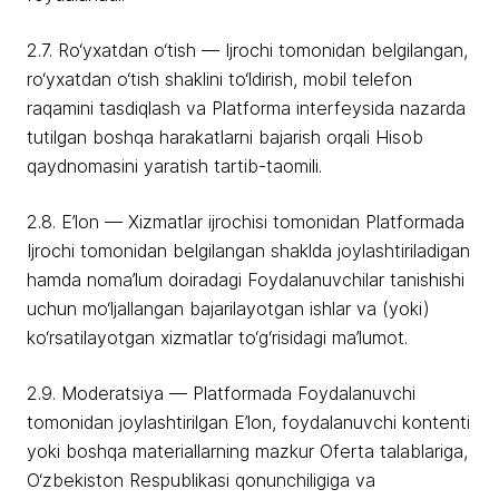
2.7. Ro‘yxatdan o‘tish — Ijrochi tomonidan belgilangan,
ro‘yxatdan o‘tish shaklini to‘ldirish, mobil telefon
raqamini tasdiqlash va Platforma interfeysida nazarda
tutilgan boshqa harakatlarni bajarish orqali Hisob
qaydnomasini yaratish tartib-taomili.
2.8. E’lon — Xizmatlar ijrochisi tomonidan Platformada
Ijrochi tomonidan belgilangan shaklda joylashtiriladigan
hamda noma’lum doiradagi Foydalanuvchilar tanishishi
uchun mo‘ljallangan bajarilayotgan ishlar va (yoki)
ko‘rsatilayotgan xizmatlar to‘g‘risidagi ma’lumot.
2.9. Moderatsiya — Platformada Foydalanuvchi
tomonidan joylashtirilgan E’lon, foydalanuvchi kontenti
yoki boshqa materiallarning mazkur Oferta talablariga,
O‘zbekiston Respublikasi qonunchiligiga va