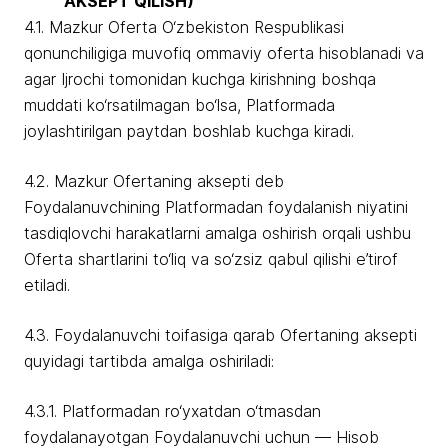
AKSEPT QILISH)
4.1. Mazkur Oferta O‘zbekiston Respublikasi
qonunchiligiga muvofiq ommaviy oferta hisoblanadi va
agar Ijrochi tomonidan kuchga kirishning boshqa
muddati ko‘rsatilmagan bo‘lsa, Platformada
joylashtirilgan paytdan boshlab kuchga kiradi.
4.2. Mazkur Ofertaning aksepti deb
Foydalanuvchining Platformadan foydalanish niyatini
tasdiqlovchi harakatlarni amalga oshirish orqali ushbu
Oferta shartlarini to‘liq va so‘zsiz qabul qilishi e’tirof
etiladi.
4.3. Foydalanuvchi toifasiga qarab Ofertaning aksepti
quyidagi tartibda amalga oshiriladi:
4.3.1. Platformadan ro‘yxatdan o‘tmasdan
foydalanayotgan Foydalanuvchi uchun — Hisob