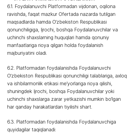
6.1. Foydalanuvchi Platformadan vijdonan, oqilona
ravishda, faqat mazkur Ofertada nazarda tutilgan
maqsadlarda hamda O‘zbekiston Respublikasi
qonunchiligiga, Ijrochi, boshqa Foydalanuvchilar va
uchinchi shaxslarning huquqlari hamda qonuniy
manfaatlariga rioya qilgan holda foydalanish
majburiyatini oladi.
6.2. Platformadan foydalanishda Foydalanuvchi
O‘zbekiston Respublikasi qonunchiligi talablariga, axloq
va ishbilarmonlik etikasi me’yorlariga rioya qilishi,
shuningdek Ijrochi, boshqa Foydalanuvchilar yoki
uchinchi shaxslarga zarar yetkazishi mumkin bo‘lgan
har qanday harakatlardan tiyilishi shart.
6.3. Platformadan foydalanishda Foydalanuvchiga
quyidagilar taqiqlanadi: