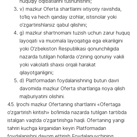
huquqiy oqibatlarini tushunishini;
v) mazkur Oferta shartlarini ixtiyoriy ravishda,
to‘liq va hech qanday izohlar, istisnolar yoki
o‘zgartirishlarsiz qabul qilishini;
g) mazkur shartnomani tuzish uchun zarur huquq
layoqati va muomala layoqatiga ega ekanligini
yoki O‘zbekiston Respublikasi qonunchiligida
nazarda tutilgan hollarda o‘zining qonuniy vakili
yoki vakolatli shaxsi orqali harakat
qilayotganligini;
d) Platformadan foydalanishning butun davri
davomida mazkur Oferta shartlariga rioya qilish
majburiyatini olishini.
4.5. Ijrochi mazkur Ofertaning shartlarini «Ofertaga
o‘zgartirish kiritish» bo‘limida nazarda tutilgan tartibda
istalgan vaqtda o‘zgartirishga haqli. Ofertaning yangi
tahriri kuchga kirganidan keyin Platformadan
foydalanishni davom ettirish Foydalanuvchining