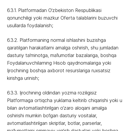
6.3.1. Platformadan O‘zbekiston Respublikasi
qonunchiligi yoki mazkur Oferta talablarini buzuvchi
usullarda foydalanish;
6.3.2. Platformaning normal ishlashini buzishga
qaratilgan harakatlarni amalga oshirish, shu jumladan
dasturiy ta’minotga, ma’lumotlar bazalariga, boshqa
Foydalanuvchilarning Hisob qaydnomalariga yoki
Ijrochining boshqa axborot resurslariga ruxsatsiz
kirishga urinish;
6.3.3. Ijrochining oldindan yozma roziligisiz
Platformaga ortiqcha yuklama keltirib chiqarishi yoki u
bilan avtomatlashtirilgan o‘zaro aloqani amalga
oshirishi mumkin bo‘lgan dasturiy vositalar,
avtomatlashtirilgan skriptlar, botlar, parserlar,
ma’lumotlarni ommaviy yig‘ish dasturlari yoki boshqa