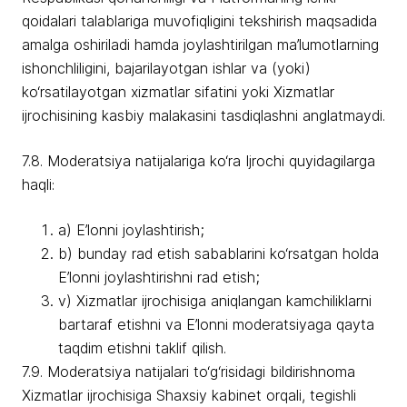
qoidalari talablariga muvofiqligini tekshirish maqsadida
amalga oshiriladi hamda joylashtirilgan ma’lumotlarning
ishonchliligini, bajarilayotgan ishlar va (yoki)
ko‘rsatilayotgan xizmatlar sifatini yoki Xizmatlar
ijrochisining kasbiy malakasini tasdiqlashni anglatmaydi.
7.8. Moderatsiya natijalariga ko‘ra Ijrochi quyidagilarga
haqli:
a) E’lonni joylashtirish;
b) bunday rad etish sabablarini ko‘rsatgan holda
E’lonni joylashtirishni rad etish;
v) Xizmatlar ijrochisiga aniqlangan kamchiliklarni
bartaraf etishni va E’lonni moderatsiyaga qayta
taqdim etishni taklif qilish.
7.9. Moderatsiya natijalari to‘g‘risidagi bildirishnoma
Xizmatlar ijrochisiga Shaxsiy kabinet orqali, tegishli