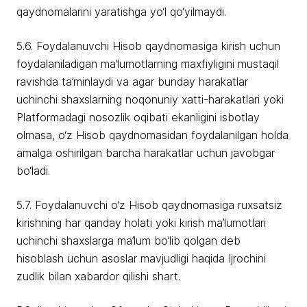
qaydnomalarini yaratishga yo‘l qo‘yilmaydi.
5.6. Foydalanuvchi Hisob qaydnomasiga kirish uchun
foydalaniladigan ma’lumotlarning maxfiyligini mustaqil
ravishda ta’minlaydi va agar bunday harakatlar
uchinchi shaxslarning noqonuniy xatti-harakatlari yoki
Platformadagi nosozlik oqibati ekanligini isbotlay
olmasa, o‘z Hisob qaydnomasidan foydalanilgan holda
amalga oshirilgan barcha harakatlar uchun javobgar
bo‘ladi.
5.7. Foydalanuvchi o‘z Hisob qaydnomasiga ruxsatsiz
kirishning har qanday holati yoki kirish ma’lumotlari
uchinchi shaxslarga ma’lum bo‘lib qolgan deb
hisoblash uchun asoslar mavjudligi haqida Ijrochini
zudlik bilan xabardor qilishi shart.