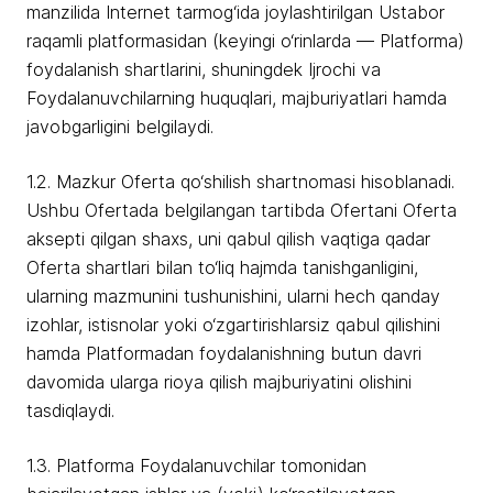
manzilida Internet tarmog‘ida joylashtirilgan Ustabor
raqamli platformasidan (keyingi o‘rinlarda — Platforma)
foydalanish shartlarini, shuningdek Ijrochi va
Foydalanuvchilarning huquqlari, majburiyatlari hamda
javobgarligini belgilaydi.
1.2. Mazkur Oferta qo‘shilish shartnomasi hisoblanadi.
Ushbu Ofertada belgilangan tartibda Ofertani Oferta
aksepti qilgan shaxs, uni qabul qilish vaqtiga qadar
Oferta shartlari bilan to‘liq hajmda tanishganligini,
ularning mazmunini tushunishini, ularni hech qanday
izohlar, istisnolar yoki o‘zgartirishlarsiz qabul qilishini
hamda Platformadan foydalanishning butun davri
davomida ularga rioya qilish majburiyatini olishini
tasdiqlaydi.
1.3. Platforma Foydalanuvchilar tomonidan