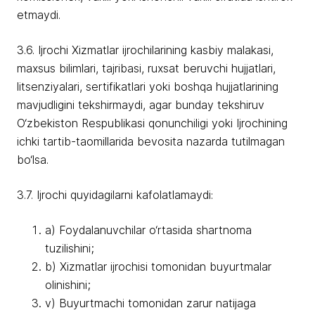
etmaydi.
3.6. Ijrochi Xizmatlar ijrochilarining kasbiy malakasi,
maxsus bilimlari, tajribasi, ruxsat beruvchi hujjatlari,
litsenziyalari, sertifikatlari yoki boshqa hujjatlarining
mavjudligini tekshirmaydi, agar bunday tekshiruv
O‘zbekiston Respublikasi qonunchiligi yoki Ijrochining
ichki tartib-taomillarida bevosita nazarda tutilmagan
bo‘lsa.
3.7. Ijrochi quyidagilarni kafolatlamaydi:
a) Foydalanuvchilar o‘rtasida shartnoma
tuzilishini;
b) Xizmatlar ijrochisi tomonidan buyurtmalar
olinishini;
v) Buyurtmachi tomonidan zarur natijaga