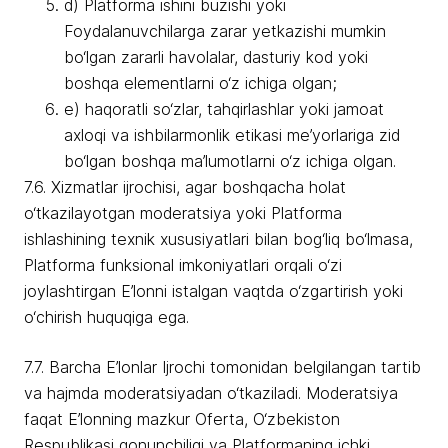
d) Platforma ishini buzishi yoki
Foydalanuvchilarga zarar yetkazishi mumkin
bo‘lgan zararli havolalar, dasturiy kod yoki
boshqa elementlarni o‘z ichiga olgan;
e) haqoratli so‘zlar, tahqirlashlar yoki jamoat
axloqi va ishbilarmonlik etikasi me’yorlariga zid
bo‘lgan boshqa ma’lumotlarni o‘z ichiga olgan.
7.6. Xizmatlar ijrochisi, agar boshqacha holat
o‘tkazilayotgan moderatsiya yoki Platforma
ishlashining texnik xususiyatlari bilan bog‘liq bo‘lmasa,
Platforma funksional imkoniyatlari orqali o‘zi
joylashtirgan E’lonni istalgan vaqtda o‘zgartirish yoki
o‘chirish huquqiga ega.
7.7. Barcha E’lonlar Ijrochi tomonidan belgilangan tartib
va hajmda moderatsiyadan o‘tkaziladi. Moderatsiya
faqat E’lonning mazkur Oferta, O‘zbekiston
Respublikasi qonunchiligi va Platformaning ichki