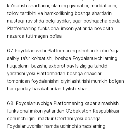
ko‘rsatish shartlarini, ularning qiymatini, muddatlarini,
to‘lov tartibini va hamkorlikning boshqa shartlarini
mustaqil ravishda belgilaydilar, agar boshqacha qoida
Platformaning funksional imkoniyatlarida bevosita
nazarda tutilmagan bo‘lsa.
6.7. Foydalanuvchi Platformaning ishchanlik obro‘siga
salbiy ta’sir ko‘rsatishi, boshqa Foydalanuvchilarning
huquqlarini buzishi, axborot xavfsizligiga tahdid
yaratishi yoki Platformadan boshqa shaxslar
tomonidan foydalanishni qiyinlashtirishi mumkin bo‘lgan
har qanday harakatlardan tiyilishi shart.
6.8. Foydalanuvchiga Platformaning xabar almashish
funksional imkoniyatlaridan O‘zbekiston Respublikasi
qonunchiligini, mazkur Ofertani yoki boshqa
Foydalanuvchilar hamda uchinchi shaxslarning