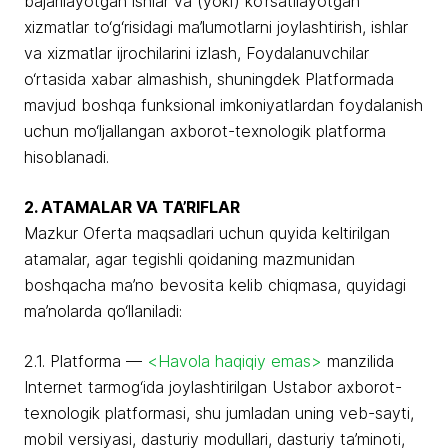
bajarilayotgan ishlar va (yoki) ko‘rsatilayotgan
xizmatlar to‘g‘risidagi ma’lumotlarni joylashtirish, ishlar
va xizmatlar ijrochilarini izlash, Foydalanuvchilar
o‘rtasida xabar almashish, shuningdek Platformada
mavjud boshqa funksional imkoniyatlardan foydalanish
uchun mo‘ljallangan axborot-texnologik platforma
hisoblanadi.
2. ATAMALAR VA TA’RIFLAR
Mazkur Oferta maqsadlari uchun quyida keltirilgan
atamalar, agar tegishli qoidaning mazmunidan
boshqacha ma’no bevosita kelib chiqmasa, quyidagi
ma’nolarda qo‘llaniladi:
2.1. Platforma —
<Havola haqiqiy emas>
manzilida
Internet tarmog‘ida joylashtirilgan Ustabor axborot-
texnologik platformasi, shu jumladan uning veb-sayti,
mobil versiyasi, dasturiy modullari, dasturiy ta’minoti,