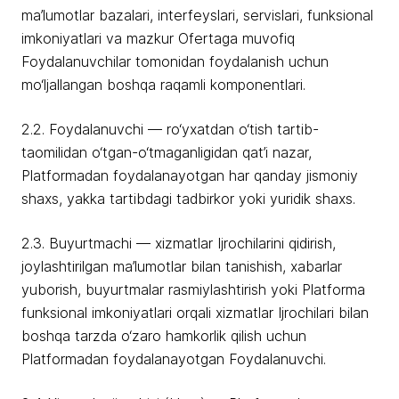
ma’lumotlar bazalari, interfeyslari, servislari, funksional
imkoniyatlari va mazkur Ofertaga muvofiq
Foydalanuvchilar tomonidan foydalanish uchun
mo‘ljallangan boshqa raqamli komponentlari.
2.2. Foydalanuvchi — ro‘yxatdan o‘tish tartib-
taomilidan o‘tgan-o‘tmaganligidan qat’i nazar,
Platformadan foydalanayotgan har qanday jismoniy
shaxs, yakka tartibdagi tadbirkor yoki yuridik shaxs.
2.3. Buyurtmachi — xizmatlar Ijrochilarini qidirish,
joylashtirilgan ma’lumotlar bilan tanishish, xabarlar
yuborish, buyurtmalar rasmiylashtirish yoki Platforma
funksional imkoniyatlari orqali xizmatlar Ijrochilari bilan
boshqa tarzda o‘zaro hamkorlik qilish uchun
Platformadan foydalanayotgan Foydalanuvchi.