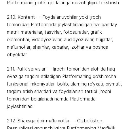
Platformaning ichki qoidalariga muvofiqligini tekshirish.
2.10. Kontent — Foydalanuvchilar yoki Ijrochi
tomonidan Platformada joylashtiriladigan har qanday
matnli materiallar, tasvirlar, fotosuratlar, grafik
elementlar, videoyozuvlar, audioyozuvlar, hujjatlar,
ma’lumotlar, sharhlar, xabarlar, izohlar va boshqa
obyektlar.
2.11. Pullik servislar — Ijrochi tomonidan alohida haq
evaziga taqdim etiladigan Platformaning qo‘shimcha
funksional imkoniyatlari bo‘lib, ularning ro‘yxati, qiymati,
taqdim etish shartlari va foydalanish tartibi Ijrochi
tomonidan belgilanadi hamda Platformada
joylashtiriladi.
2.12. Shaxsga doir ma’lumotlar — O‘zbekiston
Respublikasi qonunchiligi va Platformaning Maxfiylik