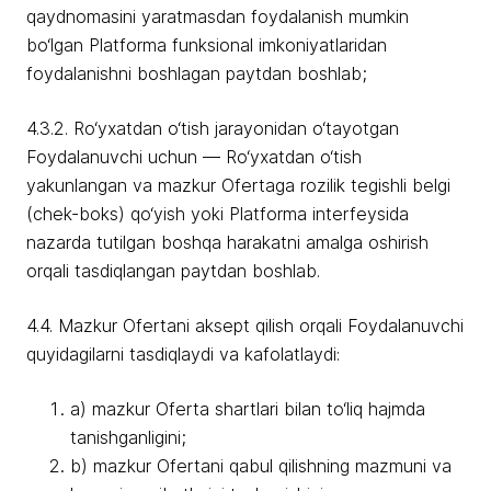
qaydnomasini yaratmasdan foydalanish mumkin
bo‘lgan Platforma funksional imkoniyatlaridan
foydalanishni boshlagan paytdan boshlab;
4.3.2. Ro‘yxatdan o‘tish jarayonidan o‘tayotgan
Foydalanuvchi uchun — Ro‘yxatdan o‘tish
yakunlangan va mazkur Ofertaga rozilik tegishli belgi
(chek-boks) qo‘yish yoki Platforma interfeysida
nazarda tutilgan boshqa harakatni amalga oshirish
orqali tasdiqlangan paytdan boshlab.
4.4. Mazkur Ofertani aksept qilish orqali Foydalanuvchi
quyidagilarni tasdiqlaydi va kafolatlaydi:
a) mazkur Oferta shartlari bilan to‘liq hajmda
tanishganligini;
b) mazkur Ofertani qabul qilishning mazmuni va