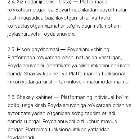
2.4. Xizmatlar ijrochisi (Usta) — Platformada
ro‘yxatdan o‘tgan va Buyurtmachilardan buyurtmalar
olish maqsadida bajarilayotgan ishlar va (yoki)
ko‘rsatilayotgan xizmatlar to‘g‘risidagi ma’lumotlarni
joylashtiruvchi Foydalanuvchi.
2.5. Hisob qaydnomasi — Foydalanuvchining
Platformada ro‘yxatdan o‘tishi natijasida yaratilgan,
Foydalanuvchini identifikatsiya qilish imkonini beruvchi
hamda Shaxsiy kabinet va Platformaning funksional
imkoniyatlariga kirishni ta’minlovchi ma’lumotlar majmui.
2.6. Shaxsiy kabinet — Platformaning individual bo‘limi
bo‘lib, unga kirish Foydalanuvchiga ro‘yxatdan o‘tish va
avtorizatsiyadan o‘tganidan so‘ng taqdim etiladi
hamda u orqali Foydalanuvchi o‘zi uchun mavjud
bo‘lgan Platforma funksional imkoniyatlaridan
foydalanadi.