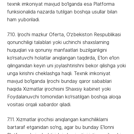
texnik imkoniyat mavjud bo‘lganda esa Platforma
funksionalida nazarda tutilgan boshqa usullar bilan
ham yuboriladi.
7.10. Ijrochi mazkur Oferta, O‘zbekiston Respublikasi
qonunchiligi talablari yoki uchinchi shaxslarning
huquqlari va qonuniy manfaatlari buzilganligini
ko‘rsatuvchi holatlar aniqlangan taqdirda, E’lon e’lon
qilinganidan keyin uni joylashtirishni bekor qilishga yoki
unga kirishni cheklashga haqli. Texnik imkoniyat
mavjud bo‘lganda Ijrochi bunday qaror sabablari
haqida Xizmatlar ijrochisini Shaxsiy kabinet yoki
Foydalanuvchi tomonidan ko‘rsatilgan boshqa aloqa
vositasi orqali xabardor qiladi.
7.11. Xizmatlar ijrochisi aniqlangan kamchiliklarni
bartaraf etganidan so‘ng, agar bu bunday E’lonni