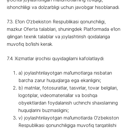
ishonchliligi va dolzarbligi uchun javobgar hisoblanadi.
7.3. E’lon O‘zbekiston Respublikasi qonunchiligi,
mazkur Oferta talablari, shuningdek Platformada e’lon
qilingan texnik talablar va joylashtirish qoidalariga
muvofiq bo‘lishi kerak.
7.4. Xizmatlar ijrochisi quyidagilarni kafolatlaydi:
a) joylashtirilayotgan ma’lumotlarga nisbatan
barcha zarur huquqlarga ega ekanligini;
b) matnlar, fotosuratlar, tasvirlar, tovar belgilari,
logotiplar, videomateriallar va boshqa
obyektlardan foydalanish uchinchi shaxslarning
huquqlarini buzmasligini;
v) joylashtirilayotgan ma’lumotlarda O‘zbekiston
Respublikasi qonunchiligiga muvofiq tarqatilishi