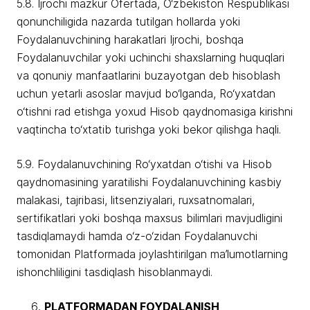
5.8. Ijrochi mazkur Ofertada, O‘zbekiston Respublikasi
qonunchiligida nazarda tutilgan hollarda yoki
Foydalanuvchining harakatlari Ijrochi, boshqa
Foydalanuvchilar yoki uchinchi shaxslarning huquqlari
va qonuniy manfaatlarini buzayotgan deb hisoblash
uchun yetarli asoslar mavjud bo‘lganda, Ro‘yxatdan
o‘tishni rad etishga yoxud Hisob qaydnomasiga kirishni
vaqtincha to‘xtatib turishga yoki bekor qilishga haqli.
5.9. Foydalanuvchining Ro‘yxatdan o‘tishi va Hisob
qaydnomasining yaratilishi Foydalanuvchining kasbiy
malakasi, tajribasi, litsenziyalari, ruxsatnomalari,
sertifikatlari yoki boshqa maxsus bilimlari mavjudligini
tasdiqlamaydi hamda o‘z-o‘zidan Foydalanuvchi
tomonidan Platformada joylashtirilgan ma’lumotlarning
ishonchliligini tasdiqlash hisoblanmaydi.
PLATFORMADAN FOYDALANISH