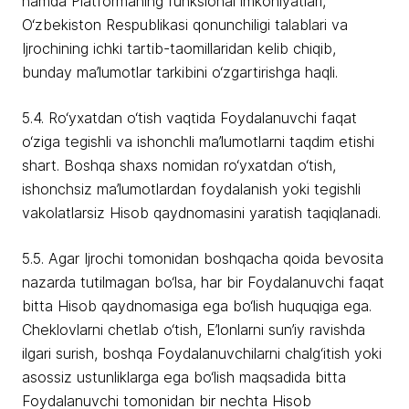
hamda Platformaning funksional imkoniyatlari,
O‘zbekiston Respublikasi qonunchiligi talablari va
Ijrochining ichki tartib-taomillaridan kelib chiqib,
bunday ma’lumotlar tarkibini o‘zgartirishga haqli.
5.4. Ro‘yxatdan o‘tish vaqtida Foydalanuvchi faqat
o‘ziga tegishli va ishonchli ma’lumotlarni taqdim etishi
shart. Boshqa shaxs nomidan ro‘yxatdan o‘tish,
ishonchsiz ma’lumotlardan foydalanish yoki tegishli
vakolatlarsiz Hisob qaydnomasini yaratish taqiqlanadi.
5.5. Agar Ijrochi tomonidan boshqacha qoida bevosita
nazarda tutilmagan bo‘lsa, har bir Foydalanuvchi faqat
bitta Hisob qaydnomasiga ega bo‘lish huquqiga ega.
Cheklovlarni chetlab o‘tish, E’lonlarni sun’iy ravishda
ilgari surish, boshqa Foydalanuvchilarni chalg‘itish yoki
asossiz ustunliklarga ega bo‘lish maqsadida bitta
Foydalanuvchi tomonidan bir nechta Hisob