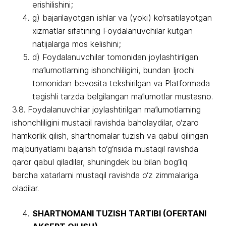
erishilishini;
g) bajarilayotgan ishlar va (yoki) ko‘rsatilayotgan
xizmatlar sifatining Foydalanuvchilar kutgan
natijalarga mos kelishini;
d) Foydalanuvchilar tomonidan joylashtirilgan
ma’lumotlarning ishonchliligini, bundan Ijrochi
tomonidan bevosita tekshirilgan va Platformada
tegishli tarzda belgilangan ma’lumotlar mustasno.
3.8. Foydalanuvchilar joylashtirilgan ma’lumotlarning
ishonchliligini mustaqil ravishda baholaydilar, o‘zaro
hamkorlik qilish, shartnomalar tuzish va qabul qilingan
majburiyatlarni bajarish to‘g‘risida mustaqil ravishda
qaror qabul qiladilar, shuningdek bu bilan bog‘liq
barcha xatarlarni mustaqil ravishda o‘z zimmalariga
oladilar.
SHARTNOMANI TUZISH TARTIBI (OFERTANI