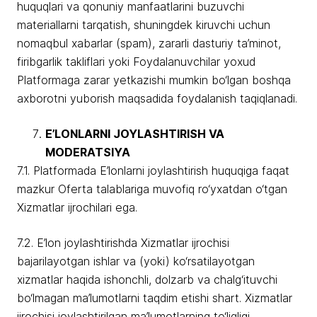
huquqlari va qonuniy manfaatlarini buzuvchi
materiallarni tarqatish, shuningdek kiruvchi uchun
nomaqbul xabarlar (spam), zararli dasturiy ta’minot,
firibgarlik takliflari yoki Foydalanuvchilar yoxud
Platformaga zarar yetkazishi mumkin bo‘lgan boshqa
axborotni yuborish maqsadida foydalanish taqiqlanadi.
E’LONLARNI JOYLASHTIRISH VA
MODERATSIYA
7.1. Platformada E’lonlarni joylashtirish huquqiga faqat
mazkur Oferta talablariga muvofiq ro‘yxatdan o‘tgan
Xizmatlar ijrochilari ega.
7.2. E’lon joylashtirishda Xizmatlar ijrochisi
bajarilayotgan ishlar va (yoki) ko‘rsatilayotgan
xizmatlar haqida ishonchli, dolzarb va chalg‘ituvchi
bo‘lmagan ma’lumotlarni taqdim etishi shart. Xizmatlar
ijrochisi joylashtirilgan ma’lumotlarning to‘liqligi,