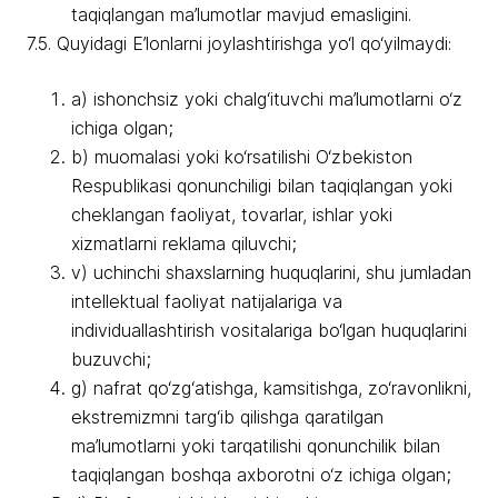
taqiqlangan ma’lumotlar mavjud emasligini.
7.5. Quyidagi E’lonlarni joylashtirishga yo‘l qo‘yilmaydi:
a) ishonchsiz yoki chalg‘ituvchi ma’lumotlarni o‘z
ichiga olgan;
b) muomalasi yoki ko‘rsatilishi O‘zbekiston
Respublikasi qonunchiligi bilan taqiqlangan yoki
cheklangan faoliyat, tovarlar, ishlar yoki
xizmatlarni reklama qiluvchi;
v) uchinchi shaxslarning huquqlarini, shu jumladan
intellektual faoliyat natijalariga va
individuallashtirish vositalariga bo‘lgan huquqlarini
buzuvchi;
g) nafrat qo‘zg‘atishga, kamsitishga, zo‘ravonlikni,
ekstremizmni targ‘ib qilishga qaratilgan
ma’lumotlarni yoki tarqatilishi qonunchilik bilan
taqiqlangan boshqa axborotni o‘z ichiga olgan;