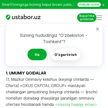
×
Smartfoningizga bizning bepul ilovani yuklab oling!
YUKLAB OLISH
Buyurtma
qoldirish
Qoidalar va shartlar
Sizning hududingiz "O'zbekiston - 
Toshkent"?
USTABOR PLATFORMASIDAN FOYDALANISH
BO‘YICHA OMMAVIY OFERTA (FOYDALANUVCHI
Ha
O'zgartirish
KELISHUVI)
1. UMUMIY QOIDALAR
1.1. Mazkur Ommaviy kelishuv (keyingi o‘rinlarda —
Oferta) «OXUS CAPITAL GROUP» mas’uliyati
cheklangan jamiyatining (keyingi o‘rinlarda — Ijrochi)
noma’lum doiradagi shaxslarga qaratilgan ommaviy
ofertasi hisoblanadi hamda
<Havola haqiqiy emas>