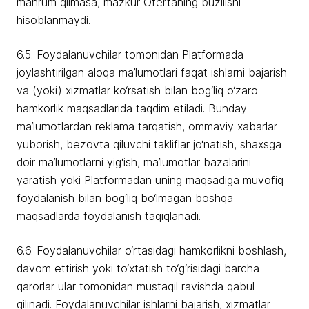
mahrum qilmasa, mazkur Ofertaning buzilishi
hisoblanmaydi.
6.5. Foydalanuvchilar tomonidan Platformada
joylashtirilgan aloqa ma’lumotlari faqat ishlarni bajarish
va (yoki) xizmatlar ko‘rsatish bilan bog‘liq o‘zaro
hamkorlik maqsadlarida taqdim etiladi. Bunday
ma’lumotlardan reklama tarqatish, ommaviy xabarlar
yuborish, bezovta qiluvchi takliflar jo‘natish, shaxsga
doir ma’lumotlarni yig‘ish, ma’lumotlar bazalarini
yaratish yoki Platformadan uning maqsadiga muvofiq
foydalanish bilan bog‘liq bo‘lmagan boshqa
maqsadlarda foydalanish taqiqlanadi.
6.6. Foydalanuvchilar o‘rtasidagi hamkorlikni boshlash,
davom ettirish yoki to‘xtatish to‘g‘risidagi barcha
qarorlar ular tomonidan mustaqil ravishda qabul
qilinadi. Foydalanuvchilar ishlarni bajarish, xizmatlar