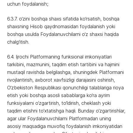
uchun foydalanish;
6.3.7. o‘zini boshqa shaxs sifatida ko‘rsatish, boshqa
shaxsning Hisob qaydnomasidan foydalanish yoki
boshqa usulda Foydalanuvchilarni o‘z shaxsi haqida
chalg‘itish.
6.4. Ijrochi Platformaning funksional imkoniyatlari
tarkibini, mazmunini, taqdim etish tartibini va hajmini
mustaqil ravishda belgilashga, shuningdek Platformani
rivojlantirish, axborot xavfsizligi darajasini oshirish,
O‘zbekiston Respublikasi qonunchiligi talablariga rioya
etish yoki boshqa asosli sabablarga ko‘ra ayrim
funksiyalarni o‘zgartirish, to‘ldirish, cheklash yoki
taqdim etishni to‘xtatishga haqli. Bunday o‘zgartirishlar,
agar ular Foydalanuvchilarni Platformadan uning
asosiy maqsadiga muvofiq foydalanish imkoniyatidan