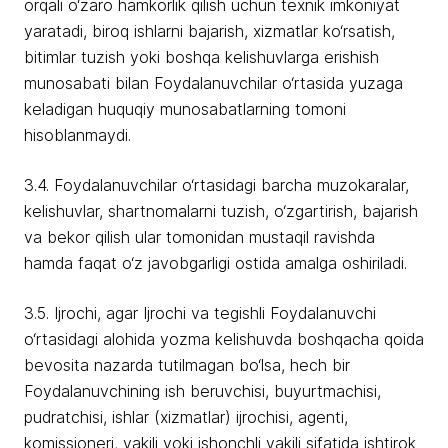
orqali o‘zaro hamkorlik qilish uchun texnik imkoniyat
yaratadi, biroq ishlarni bajarish, xizmatlar ko‘rsatish,
bitimlar tuzish yoki boshqa kelishuvlarga erishish
munosabati bilan Foydalanuvchilar o‘rtasida yuzaga
keladigan huquqiy munosabatlarning tomoni
hisoblanmaydi.
3.4. Foydalanuvchilar o‘rtasidagi barcha muzokaralar,
kelishuvlar, shartnomalarni tuzish, o‘zgartirish, bajarish
va bekor qilish ular tomonidan mustaqil ravishda
hamda faqat o‘z javobgarligi ostida amalga oshiriladi.
3.5. Ijrochi, agar Ijrochi va tegishli Foydalanuvchi
o‘rtasidagi alohida yozma kelishuvda boshqacha qoida
bevosita nazarda tutilmagan bo‘lsa, hech bir
Foydalanuvchining ish beruvchisi, buyurtmachisi,
pudratchisi, ishlar (xizmatlar) ijrochisi, agenti,
komissioneri, vakili yoki ishonchli vakili sifatida ishtirok