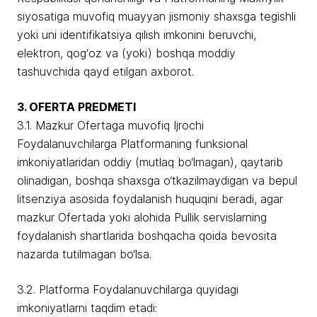
siyosatiga muvofiq muayyan jismoniy shaxsga tegishli
yoki uni identifikatsiya qilish imkonini beruvchi,
elektron, qog‘oz va (yoki) boshqa moddiy
tashuvchida qayd etilgan axborot.
3. OFERTA PREDMETI
3.1. Mazkur Ofertaga muvofiq Ijrochi
Foydalanuvchilarga Platformaning funksional
imkoniyatlaridan oddiy (mutlaq bo‘lmagan), qaytarib
olinadigan, boshqa shaxsga o‘tkazilmaydigan va bepul
litsenziya asosida foydalanish huquqini beradi, agar
mazkur Ofertada yoki alohida Pullik servislarning
foydalanish shartlarida boshqacha qoida bevosita
nazarda tutilmagan bo‘lsa.
3.2. Platforma Foydalanuvchilarga quyidagi
imkoniyatlarni taqdim etadi: