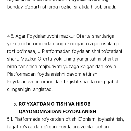
bunday o‘zgartirishlarga roziligi sifatida hisoblanadi.
4.6. Agar Foydalanuvchi mazkur Oferta shartlariga
yoki Ijrochi tomonidan unga kiritilgan o‘zgartirishlarga
rozi bo‘lmasa, u Platformadan foydalanishni to‘xtatishi
shart. Mazkur Oferta yoki uning yangi tahriri shartlari
bilan tanishish majburiyati yuzaga kelganidan keyin
Platformadan foydalanishni davom ettirish
Foydalanuvchi tomonidan tegishli shartlarning qabul
qilinganligini anglatadi.
RO‘YXATDAN O‘TISH VA HISOB
QAYDNOMASIDAN FOYDALANISH
5.1. Platformada ro‘yxatdan o‘tish E’lonlarni joylashtirish,
faqat ro‘yxatdan o‘tgan Foydalanuvchilar uchun