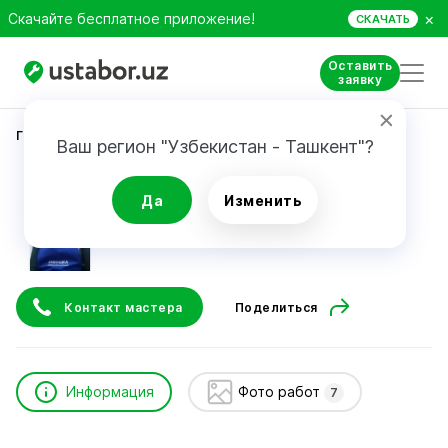
×
Скачайте бесплатное приложение!
СКАЧАТЬ
Оставить
заявку
Главная
Бытовые услуги
Бахор
Ваш регион "Узбекистан - Ташкент"?
Бахор
Да
Изменить
Контакт мастера
Поделиться
Информация
Фото работ
7