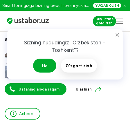
×
Smartfoningizga bizning bepul ilovani yuklab oling!
YUKLAB OLISH
Buyurtma
qoldirish
Bosh sahifa
Maishiy xizmat
Любовь
Sizning hududingiz "O'zbekiston - 
Toshkent"?
Любовь
Ha
O'zgartirish
Ustaning aloqa raqami
Ulashish
Axborot