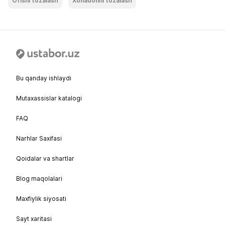
Ofisni tozalash
Xonadonni tozalash
Bu qanday ishlaydi
Mutaxassislar katalogi
FAQ
Narhlar Saxifasi
Qoidalar va shartlar
Blog maqolalari
Maxfiylik siyosati
Sayt xaritasi