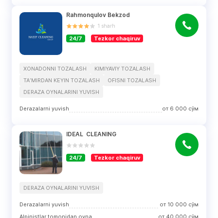
Rahmonqulov Bekzod
1
sharh
24/7
Tezkor chaqiruv
XONADONNI TOZALASH
KIMIYAVIY TOZALASH
TAʼMIRDAN KEYIN TOZALASH
OFISNI TOZALASH
DERAZA OYNALARINI YUVISH
Derazalarni yuvish
от
6 000
сўм
IDEAL  CLEANING
24/7
Tezkor chaqiruv
DERAZA OYNALARINI YUVISH
Derazalarni yuvish
от
10 000
сўм
Alpinistlar tomonidan oynalarni tozalash
от
40 000
сўм