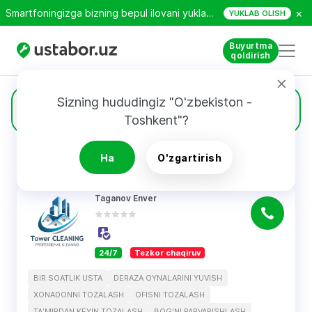
×
Smartfoningizga bizning bepul ilovani yuklab oling!
YUKLAB OLISH
Buyurtma
qoldirish
Sizning hududingiz "O'zbekiston - 
36
Deraza oynalarini yuvish
Toshkent"?
Ha
O'zgartirish
QIDIRUV NATIJALARI
Filtri
Taganov Enver
24/7
Tezkor chaqiruv
BIR SOATLIK USTA
DERAZA OYNALARINI YUVISH
XONADONNI TOZALASH
OFISNI TOZALASH
TAʼMIRDAN KEYIN TOZALASH
BOGʻNI PARVARISHLASH