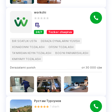
workchi
24/7
Tezkor chaqiruv
BIR SOATLIK USTA
DERAZA OYNALARINI YUVISH
XONADONNI TOZALASH
OFISNI TOZALASH
TAʼMIRDAN KEYIN TOZALASH
BOGʻNI PARVARISHLASH
KIMIYAVIY TOZALASH
Derazalarni yuvish
от
30 000
сўм
Рустам Турсунов
1
sharh