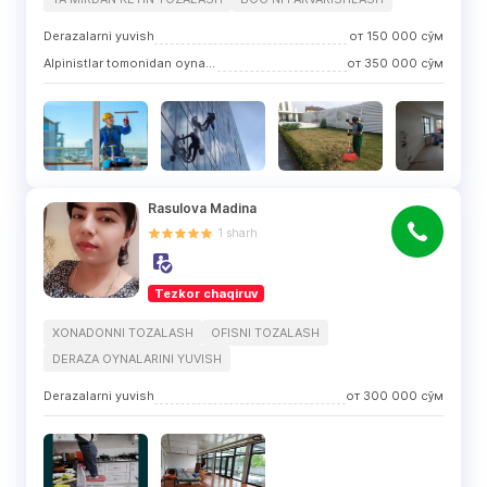
Derazalarni yuvish
от
150 000
сўм
Alpinistlar tomonidan oynalarni tozalash
от
350 000
сўм
Rasulova Madina
1
sharh
Tezkor chaqiruv
XONADONNI TOZALASH
OFISNI TOZALASH
DERAZA OYNALARINI YUVISH
Derazalarni yuvish
от
300 000
сўм