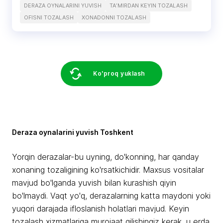
DERAZA OYNALARINI YUVISH
TAʼMIRDAN KEYIN TOZALASH
OFISNI TOZALASH
XONADONNI TOZALASH
Ko'proq yuklash
Deraza oynalarini yuvish Toshkent
Yorqin derazalar-bu uyning, do'konning, har qanday
xonaning tozaligining ko'rsatkichidir. Maxsus vositalar
mavjud bo'lganda yuvish bilan kurashish qiyin
bo'lmaydi. Vaqt yo'q, derazalarning katta maydoni yoki
yuqori darajada ifloslanish holatlari mavjud. Keyin
tozalash xizmatlariga murojaat qilishingiz kerak, u erda