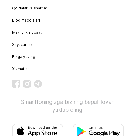
Qoidalar va shartlar
Blog maqolalari
Maxfiylik siyosati
Sayt xaritasi
Bizga yozing
Xizmatlar
Smartfoningizga bizning bepul ilovani
yuklab oling!