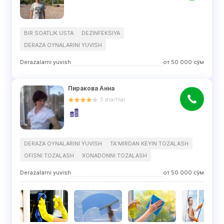
BIR SOATLIK USTA
DEZINFEKSIYA
DERAZA OYNALARINI YUVISH
Derazalarni yuvish
от
50 000
сўм
Пиракова Анна
3
sharhlar
DERAZA OYNALARINI YUVISH
TAʼMIRDAN KEYIN TOZALASH
OFISNI TOZALASH
XONADONNI TOZALASH
Derazalarni yuvish
от
50 000
сўм