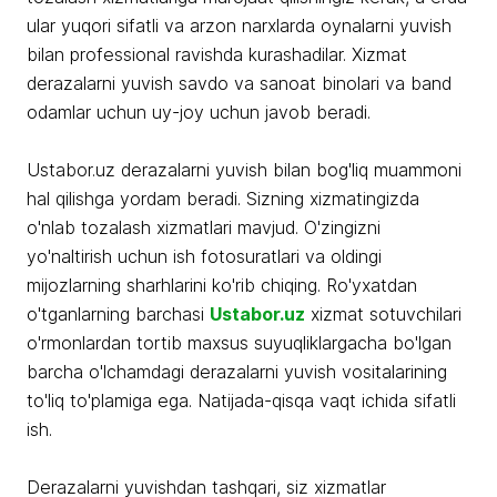
ular yuqori sifatli va arzon narxlarda oynalarni yuvish
bilan professional ravishda kurashadilar. Xizmat
derazalarni yuvish savdo va sanoat binolari va band
odamlar uchun uy-joy uchun javob beradi.
Ustabor.uz derazalarni yuvish bilan bog'liq muammoni
hal qilishga yordam beradi. Sizning xizmatingizda
o'nlab tozalash xizmatlari mavjud. O'zingizni
yo'naltirish uchun ish fotosuratlari va oldingi
mijozlarning sharhlarini ko'rib chiqing. Ro'yxatdan
o'tganlarning barchasi
Ustabor.uz
xizmat sotuvchilari
o'rmonlardan tortib maxsus suyuqliklargacha bo'lgan
barcha o'lchamdagi derazalarni yuvish vositalarining
to'liq to'plamiga ega. Natijada-qisqa vaqt ichida sifatli
ish.
Derazalarni yuvishdan tashqari, siz xizmatlar