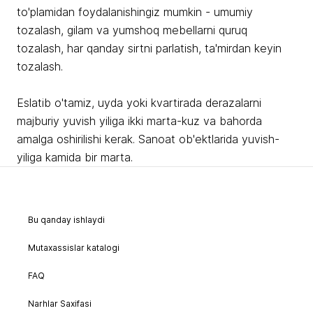
to'plamidan foydalanishingiz mumkin - umumiy
tozalash, gilam va yumshoq mebellarni quruq
tozalash, har qanday sirtni parlatish, ta'mirdan keyin
tozalash.
Eslatib o'tamiz, uyda yoki kvartirada derazalarni
majburiy yuvish yiliga ikki marta-kuz va bahorda
amalga oshirilishi kerak. Sanoat ob'ektlarida yuvish-
yiliga kamida bir marta.
Bu qanday ishlaydi
Mutaxassislar katalogi
FAQ
Narhlar Saxifasi