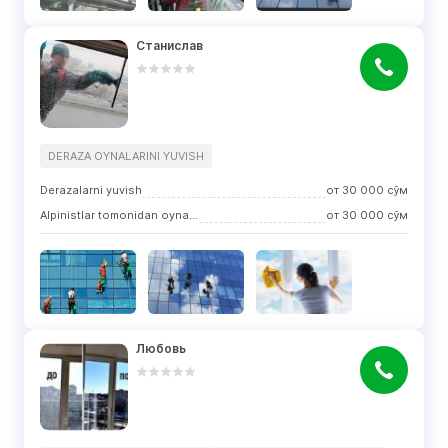
Станислав
DERAZA OYNALARINI YUVISH
Derazalarni yuvish
от
30 000
сўм
Alpinistlar tomonidan oynalarni tozalash
от
30 000
сўм
Любовь