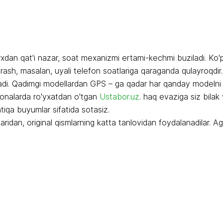
dan qat'i nazar, soat mexanizmi ertami-kechmi buziladi. Ko'p
arash, masalan, uyali telefon soatlariga qaraganda qulayroqdir.
iladi. Qadimgi modellardan GPS – ga qadar har qanday modelni 
xonalarda ro'yxatdan o'tgan
Ustabor.uz
. haq evaziga siz bilak
iqa buyumlar sifatida sotasiz.
dan, original qismlarning katta tanlovidan foydalanadilar. Agar