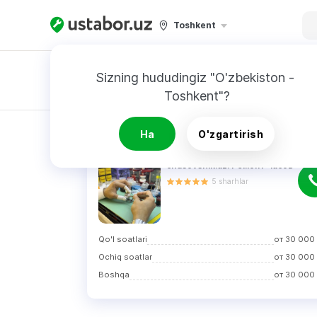
Toshkent
Sizning hududingiz "O'zbekiston - 
Toshkent"?
Buyurtnoma
QIDIRUV NATIJALARI
Ha
O'zgartirish
chasovshik.uz. Ремонт часов
5
sharhlar
Qo'l soatlari
от
30 000
Ochiq soatlar
от
30 000
Boshqa
от
30 000