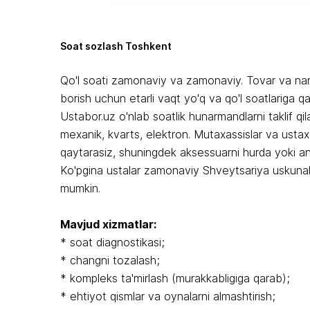
Soat sozlash Toshkent
Qo'l soati zamonaviy va zamonaviy. Tovar va narx
borish uchun etarli vaqt yo'q va qo'l soatlariga q
Ustabor.uz o'nlab soatlik hunarmandlarni taklif q
mexanik, kvarts, elektron. Mutaxassislar va usta
qaytarasiz, shuningdek aksessuarni hurda yoki ant
Ko'pgina ustalar zamonaviy Shveytsariya uskunalari
mumkin.
Mavjud xizmatlar:
* soat diagnostikasi;
* changni tozalash;
* kompleks ta'mirlash (murakkabligiga qarab);
* ehtiyot qismlar va oynalarni almashtirish;