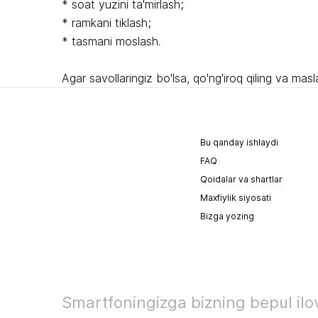
* soat yuzini ta'mirlash;
* ramkani tiklash;
* tasmani moslash.
Agar savollaringiz bo'lsa, qo'ng'iroq qiling va mas
Bu qanday ishlaydi
FAQ
Qoidalar va shartlar
Maxfiylik siyosati
Bizga yozing
Smartfoningizga bizning bepul ilov