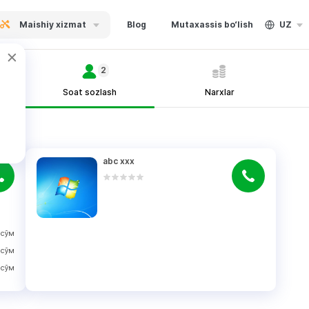
Maishiy xizmat
Blog
Mutaxassis bo‘lish
UZ
2
Soat sozlash
Narxlar
abc xxx
сўм
сўм
сўм