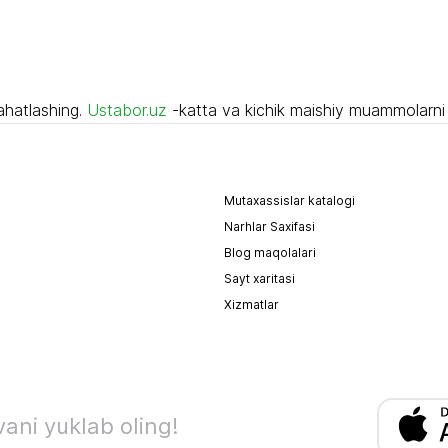
lahatlashing.
Ustabor.uz
-katta va kichik maishiy muammolarni 
Mutaxassislar katalogi
Narhlar Saxifasi
Blog maqolalari
Sayt xaritasi
Xizmatlar
ani yuklab oling!