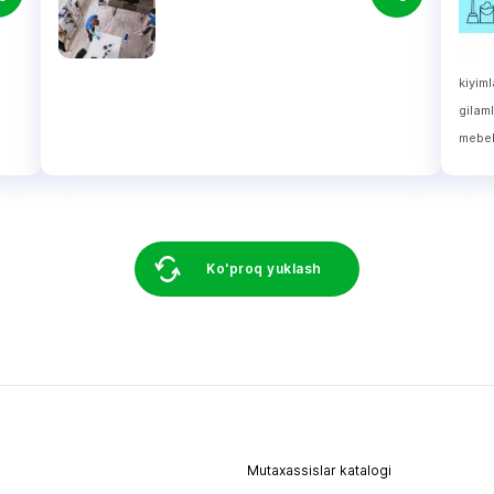
kiyim
gilam
mebel
Ko'proq yuklash
Mutaxassislar katalogi