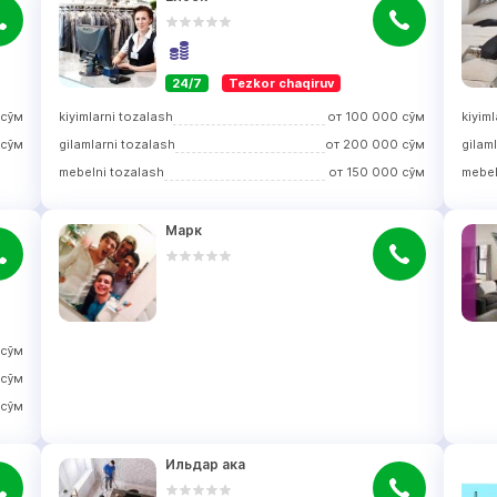
24/7
Tezkor chaqiruv
сўм
kiyimlarni tozalash
от
100 000
сўм
kiyim
сўм
gilamlarni tozalash
от
200 000
сўм
gilam
mebelni tozalash
от
150 000
сўм
mebel
Марк
сўм
сўм
сўм
Ильдар ака