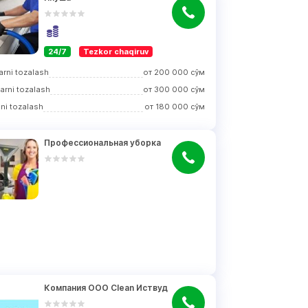
24/7
Tezkor chaqiruv
larni tozalash
от
200 000
сўм
larni tozalash
от
300 000
сўм
ni tozalash
от
180 000
сўм
Профессиональная уборка
Компания ООО Clean Иствуд