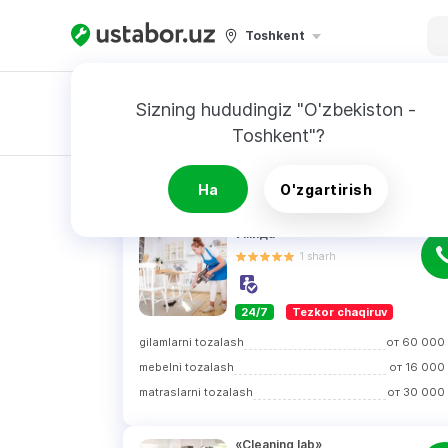
Toshkent
Sizning hududingiz "O'zbekiston - 
Toshkent"?
Buyurtnoma
QIDIRUV NATIJALARI
Ha
O'zgartirish
Умида
1
sharh
24/7
Tezkor chaqiruv
gilamlarni tozalash
от
60 000
mebelni tozalash
от
16 000
matraslarni tozalash
от
30 000
«Cleaning lab»