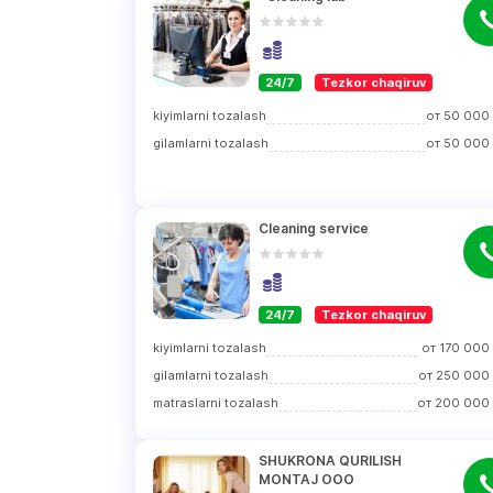
24/7
Tezkor chaqiruv
kiyimlarni tozalash
от
50 000
gilamlarni tozalash
от
50 000
Cleaning service
24/7
Tezkor chaqiruv
kiyimlarni tozalash
от
170 000
gilamlarni tozalash
от
250 000
matraslarni tozalash
от
200 000
SHUKRONA QURILISH 
MONTAJ ООО