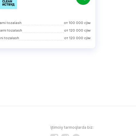
larni tozalash
от
100 000
сўм
larni tozalash
от
120 000
сўм
ni tozalash
от
120 000
сўм
Ijtimoiy tarmoqlarda biz: