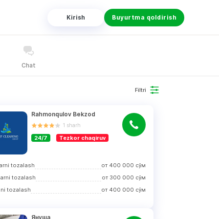
Kirish
Buyurtma qoldirish
Chat
Filtri
Rahmonqulov Bekzod
1
sharh
24/7
Tezkor chaqiruv
larni tozalash
от
400 000
сўм
larni tozalash
от
300 000
сўм
ni tozalash
от
400 000
сўм
Януша