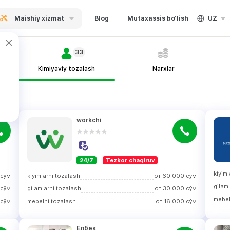
Maishiy xizmat
Blog
Mutaxassis bo‘lish
UZ
33
Kimiyaviy tozalash
Narxlar
workchi
24/7
Tezkor chaqiruv
kiyim
сўм
kiyimlarni tozalash
от
60 000
сўм
gilam
сўм
gilamlarni tozalash
от
30 000
сўм
mebel
сўм
mebelni tozalash
от
16 000
сўм
Елбек