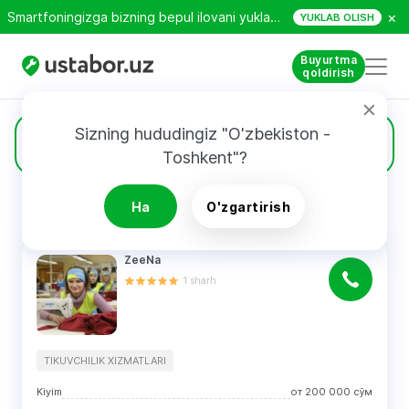
×
Smartfoningizga bizning bepul ilovani yuklab oling!
YUKLAB OLISH
Buyurtma
qoldirish
Sizning hududingiz "O'zbekiston - 
45
Tikuvchilik xizmatlari
Toshkent"?
Ha
O'zgartirish
QIDIRUV NATIJALARI
Filtri
ZeeNa
1
sharh
TIKUVCHILIK XIZMATLARI
Kiyim
от
200 000
сўм