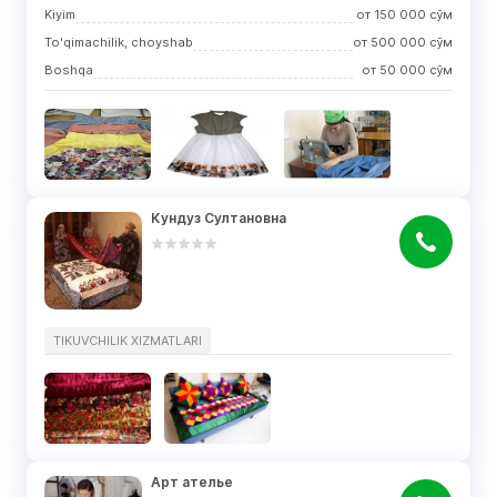
Kiyim
от
150 000
сўм
To'qimachilik, choyshab
от
500 000
сўм
Boshqa
от
50 000
сўм
Кундуз Султановна
TIKUVCHILIK XIZMATLARI
Арт ателье