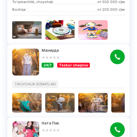
To'qimachilik, choyshab
от
500 000
сўм
Boshqa
от
200 000
сўм
Махмуда
24/7
Tezkor chaqiruv
TIKUVCHILIK XIZMATLARI
Ната Пак